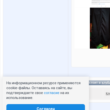
Deps состоит в
клуб
На информационном ресурсе применяются
Статистика портрета:
cookie-файлы. Оставаясь на сайте, вы
подтверждаете свое
согласие
на их
сейчас просматривают портрет - 0
Кл
использование.
зарегистрированные пользователи
посетившие портрет за 7 дней - 0
Согласен