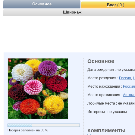
Основное
Блог
( 0 )
Шпионаж
Основное
Дата рождения : не указан
Место рождения :
Россия
,
Н
Место нахождения :
Россия
Место проживания :
Автоме
Любимые места : не указа
Интересы : не указаны
Комплименты
Портрет заполнен на 33 %