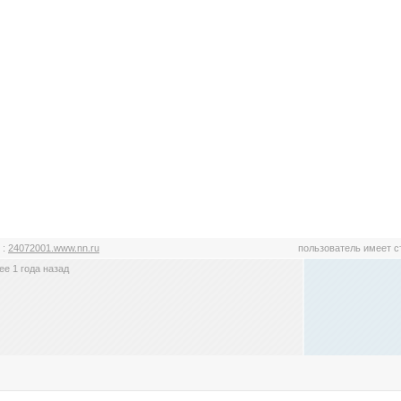
s
:
24072001.www.nn.ru
пользователь имеет 
е 1 года назад