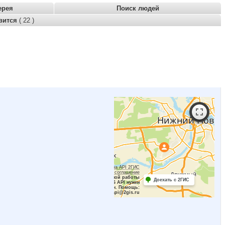
ерея
Поиск людей
вится
( 22 )
Работает на API 2ГИС
Лицензионное соглашение
Для корректной работы
Доехать с 2ГИС
Raster JS API нужен
ключ. Помощь:
api@2gis.ru