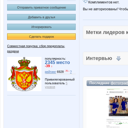
Комплиментов нет.
Отправить приватное сообщение
Вы не авторизованы! Чтоб
Добавить в друзья
Игнорировать
Метки лидеров
Сделать подарок
Совместная покупка: сбор предоплаты,
раздачи
Интервью
популярность:
2345 место
-39 ↓
-70 ↓
рейтинг
6928
?
Привилегированный
Последние
фотогра
пользователь
5
уровня